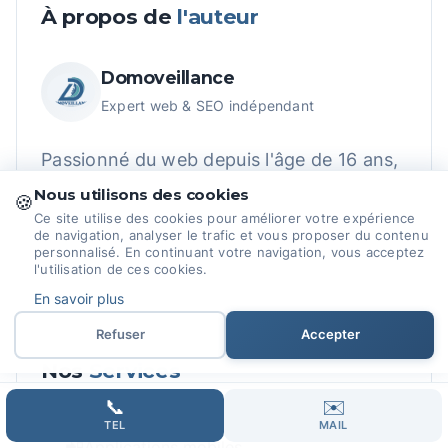
À propos de
l'auteur
Domoveillance
Expert web & SEO indépendant
Passionné du web depuis l'âge de 16 ans,
je crée des sites performants et des
Nous utilisons des cookies
🍪
stratégies SEO sur mesure partout en
Ce site utilise des cookies pour améliorer votre expérience
de navigation, analyser le trafic et vous proposer du contenu
France et dans le monde depuis 2010.
personnalisé. En continuant votre navigation, vous acceptez
l'utilisation de ces cookies.
Mon parcours
→
En savoir plus
Refuser
Accepter
Nos
Services
📞
✉️
TEL
MAIL
📲
Applications mobiles