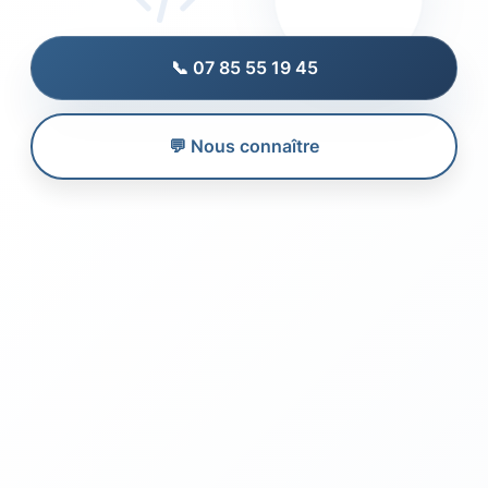
📞 07 85 55 19 45
💬 Nous connaître