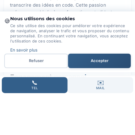
transcrire des idées en code. Cette passion
précoce, combinée à une formation autodidacte
Nous utilisons des cookies
rigoureuse, m'a donné une perspective unique sur
🍪
Ce site utilise des cookies pour améliorer votre expérience
le monde du digital.
de navigation, analyser le trafic et vous proposer du contenu
personnalisé. En continuant votre navigation, vous acceptez
l'utilisation de ces cookies.
En savoir plus
02
Refuser
Accepter
Engagement
personnel
📞
✉️
TEL
MAIL
Au sein de Domoveillance, vous ne serez pas traité
de manière impersonnelle parmi la multitude des
clients. Chaque projet recevra ma plus grande
attention, garantissant une compréhension précise
et une résolution efficace de vos besoins. Votre
succès est une part intégrante du mien.