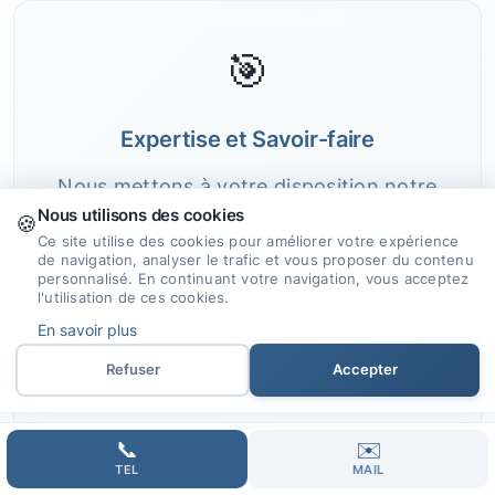
🎯
Expertise et Savoir-faire
Nous mettons à votre disposition notre
Nous utilisons des cookies
expérience et nos compétences pour
🍪
Ce site utilise des cookies pour améliorer votre expérience
créer un site internet qui reflète votre
de navigation, analyser le trafic et vous proposer du contenu
identité.
personnalisé. En continuant votre navigation, vous acceptez
l'utilisation de ces cookies.
En savoir plus
Refuser
Accepter
🤝
📞
✉️
TEL
MAIL