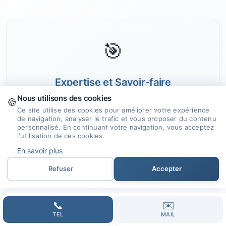
🎯
Expertise et Savoir-faire
Nous utilisons des cookies
🍪
Faites confiance à notre expérience et
Ce site utilise des cookies pour améliorer votre expérience
compétences pour concevoir un site
de navigation, analyser le trafic et vous proposer du contenu
personnalisé. En continuant votre navigation, vous acceptez
internet qui saura mettre en valeur votre
l'utilisation de ces cookies.
activité.
En savoir plus
Refuser
Accepter
📞
✉️
🤝
TEL
MAIL