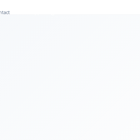
ntact
Appeler