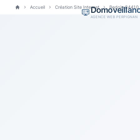
Accueil
Création Site Internet
Bedoin 84410
Domoveillan
Accueil
AGENCE WEB PERPIGNAN