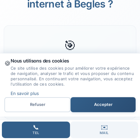
internet à Begles ?
🎯
Nous utilisons des cookies
🍪
Expertise et Savoir-faire
Ce site utilise des cookies pour améliorer votre expérience
de navigation, analyser le trafic et vous proposer du contenu
Nous mettons notre expérience et nos
personnalisé. En continuant votre navigation, vous acceptez
l'utilisation de ces cookies.
compétences à votre service pour
En savoir plus
concevoir des sites internet qui vous
ressemblent.
Refuser
Accepter
📞
✉️
TEL
MAIL