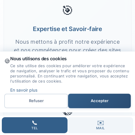
🎯
Expertise et Savoir-faire
Nous mettons à profit notre expérience
et nos compétences pour créer des sites
internet qui répondent à vos attentes
Nous utilisons des cookies
🍪
Ce site utilise des cookies pour améliorer votre expérience
avec brio.
de navigation, analyser le trafic et vous proposer du contenu
personnalisé. En continuant votre navigation, vous acceptez
l'utilisation de ces cookies.
En savoir plus
Refuser
Accepter
🤝
📞
✉️
Accompagnement Personnalisé
TEL
MAIL