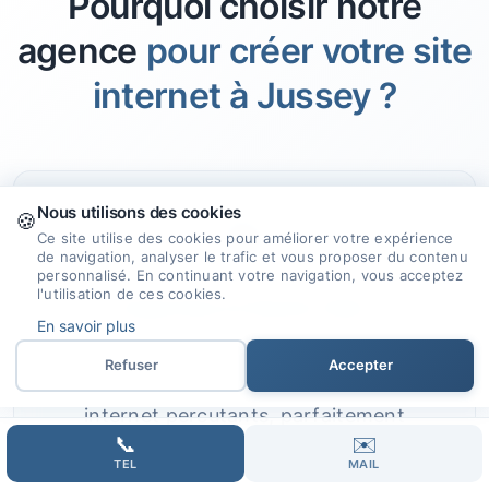
Pourquoi choisir notre
agence
pour créer votre site
internet à Jussey ?
Nous utilisons des cookies
🍪
🎯
Ce site utilise des cookies pour améliorer votre expérience
de navigation, analyser le trafic et vous proposer du contenu
personnalisé. En continuant votre navigation, vous acceptez
l'utilisation de ces cookies.
Expertise et Savoir-faire
En savoir plus
Notre expérience et nos compétences
Refuser
Accepter
nous permettent de concevoir des sites
internet percutants, parfaitement
📞
✉️
adaptés à votre projet.
TEL
MAIL