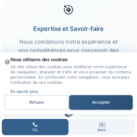
🎯
Expertise et Savoir-faire
Nous combinons notre expérience et
nos compétences pour concevoir des
sites internet sur mesure, répondant aux
Nous utilisons des cookies
🍪
attentes de nos clients.
Ce site utilise des cookies pour améliorer votre expérience
de navigation, analyser le trafic et vous proposer du contenu
personnalisé. En continuant votre navigation, vous acceptez
l'utilisation de ces cookies.
En savoir plus
Refuser
Accepter
🤝
📞
✉️
Accompagnement Personnalisé
TEL
MAIL