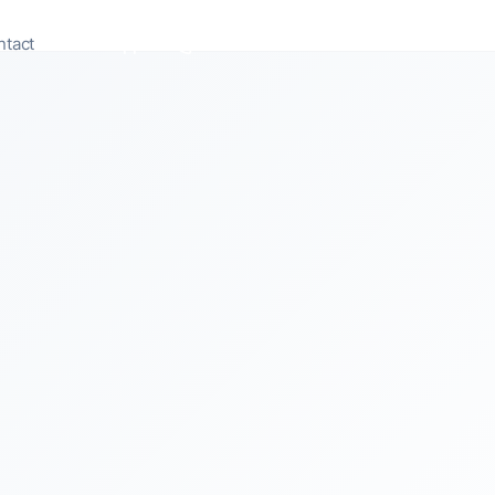
ntact
Appeler