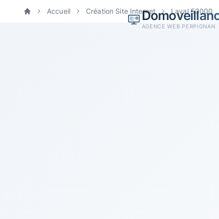
Accueil
Création Site Internet
Laval 53000
Domoveillan
Accueil
AGENCE WEB PERPIGNAN