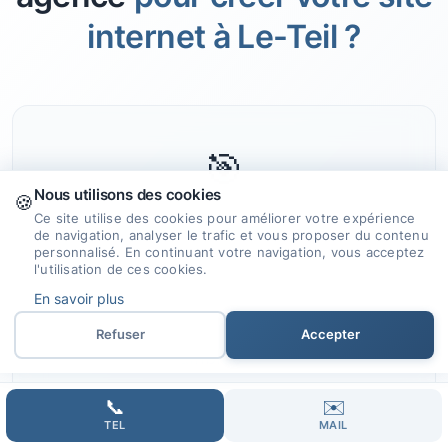
internet à Le-Teil ?
🎯
Nous utilisons des cookies
🍪
Ce site utilise des cookies pour améliorer votre expérience
Expertise et Savoir-faire
de navigation, analyser le trafic et vous proposer du contenu
personnalisé. En continuant votre navigation, vous acceptez
l'utilisation de ces cookies.
Nous offrons notre expertise et nos
En savoir plus
compétences pour la création de sites
internet performants et adaptés à vos
Refuser
Accepter
ambitions.
📞
✉️
TEL
MAIL