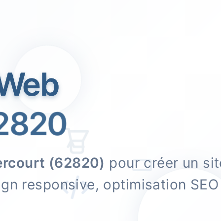
 Web
2820
ercourt (62820)
pour créer un si
sign responsive, optimisation S