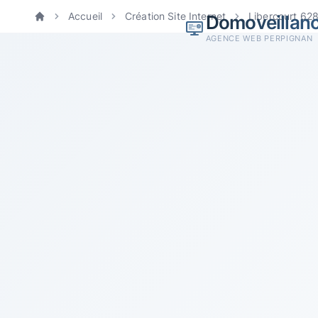
Accueil
Création Site Internet
Libercourt 62
Domoveillan
Accueil
AGENCE WEB PERPIGNAN