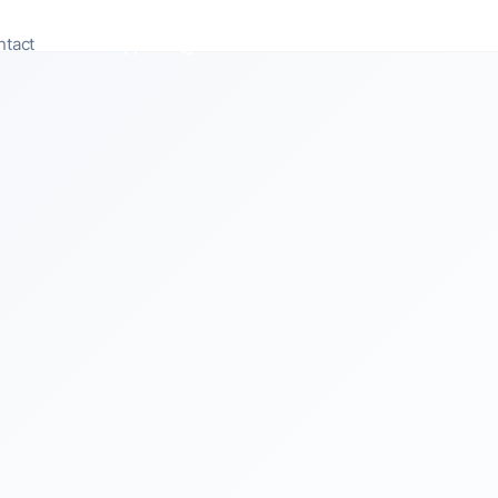
ntact
Appeler