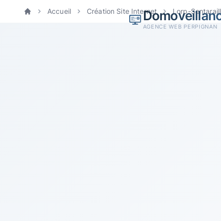
Accueil
Création Site Internet
Lorp-Sentarai
Domoveillan
Accueil
AGENCE WEB PERPIGNAN