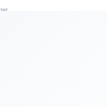
ntact
Appeler