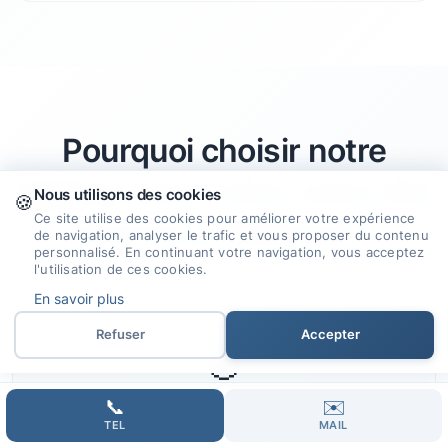
Pourquoi choisir notre
agence
pour créer votre site
Nous utilisons des cookies
🍪
Ce site utilise des cookies pour améliorer votre expérience
internet à Malissard ?
de navigation, analyser le trafic et vous proposer du contenu
personnalisé. En continuant votre navigation, vous acceptez
l'utilisation de ces cookies.
En savoir plus
Refuser
Accepter
🎯
📞
✉️
Expertise et Savoir-faire
TEL
MAIL