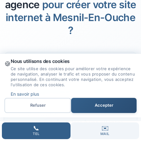
agence
pour créer votre site
internet à Mesnil-En-Ouche
?
Nous utilisons des cookies
🍪
🎯
Ce site utilise des cookies pour améliorer votre expérience
de navigation, analyser le trafic et vous proposer du contenu
personnalisé. En continuant votre navigation, vous acceptez
l'utilisation de ces cookies.
Expertise et Savoir-faire
En savoir plus
Nous mettons à profit notre expérience
Refuser
Accepter
et nos compétences pour concevoir des
sites web qui répondent à vos attentes.
📞
✉️
TEL
MAIL