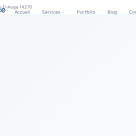
ee-D-Auge 14270
ce
Accueil
Services
Portfolio
Blog
Co