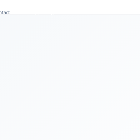
ntact
Appeler