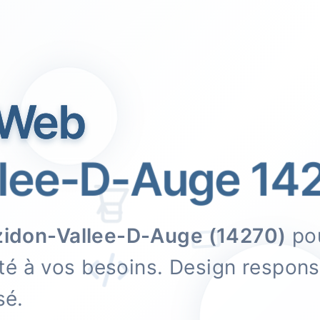
 Web
lee-D-Auge 142
idon-Vallee-D-Auge (14270)
pou
é à vos besoins. Design responsi
sé.