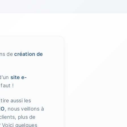
ons de
création de
 d'un
site e-
faut !
ire aussi les
EO
, nous veillons à
lients, plus de
 ? Voici quelques