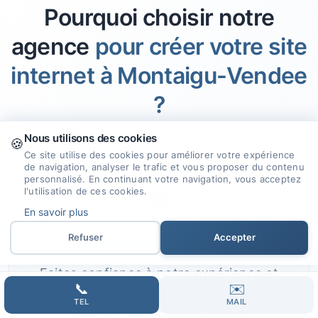
Pourquoi choisir notre
agence
pour créer votre site
internet à Montaigu-Vendee
?
Nous utilisons des cookies
🍪
Ce site utilise des cookies pour améliorer votre expérience
de navigation, analyser le trafic et vous proposer du contenu
personnalisé. En continuant votre navigation, vous acceptez
🎯
l'utilisation de ces cookies.
En savoir plus
Refuser
Accepter
Expertise et Savoir-faire
Faites confiance à notre expérience et
📞
✉️
compétences pour concevoir votre site
TEL
MAIL
internet, alliant innovation et