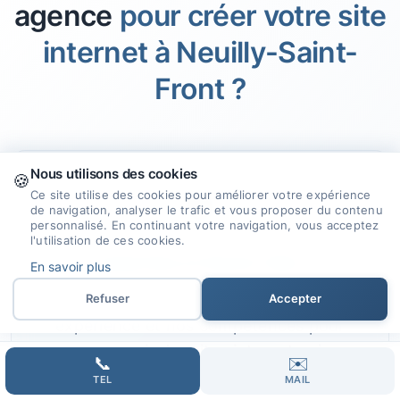
agence
pour créer votre site
internet à Neuilly-Saint-
Front ?
Nous utilisons des cookies
🍪
🎯
Ce site utilise des cookies pour améliorer votre expérience
de navigation, analyser le trafic et vous proposer du contenu
personnalisé. En continuant votre navigation, vous acceptez
l'utilisation de ces cookies.
Expertise et Savoir-faire
En savoir plus
Nous mettons à disposition notre
Refuser
Accepter
expérience et nos compétences pour
concevoir des sites internet qui
📞
✉️
répondent à vos attentes.
TEL
MAIL