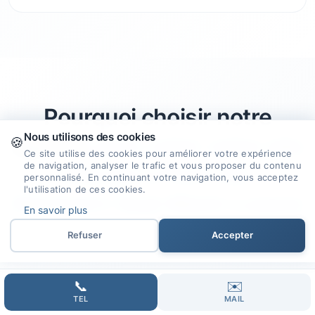
Pourquoi choisir notre
Nous utilisons des cookies
agence
pour créer votre site
🍪
Ce site utilise des cookies pour améliorer votre expérience
de navigation, analyser le trafic et vous proposer du contenu
internet à Pont-De-
personnalisé. En continuant votre navigation, vous acceptez
l'utilisation de ces cookies.
Montvert-Sud-Mont-Lozere
En savoir plus
?
Refuser
Accepter
📞
✉️
TEL
MAIL