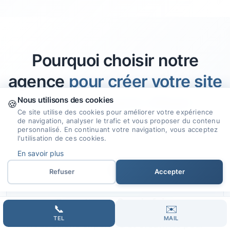
Pourquoi choisir notre
agence
pour créer votre site
internet à Saint-Alban ?
Nous utilisons des cookies
🍪
Ce site utilise des cookies pour améliorer votre expérience
de navigation, analyser le trafic et vous proposer du contenu
personnalisé. En continuant votre navigation, vous acceptez
l'utilisation de ces cookies.
En savoir plus
🎯
Refuser
Accepter
Expertise et Savoir-faire
📞
✉️
TEL
MAIL
Nous allions expertise et créativité pour