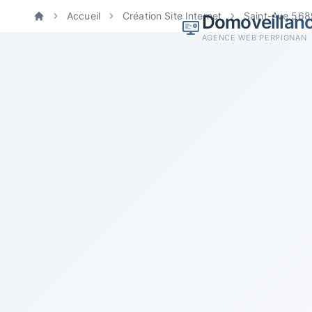
Accueil
Création Site Internet
Saint-Ave 56
Domoveillan
Accueil
AGENCE WEB PERPIGNAN