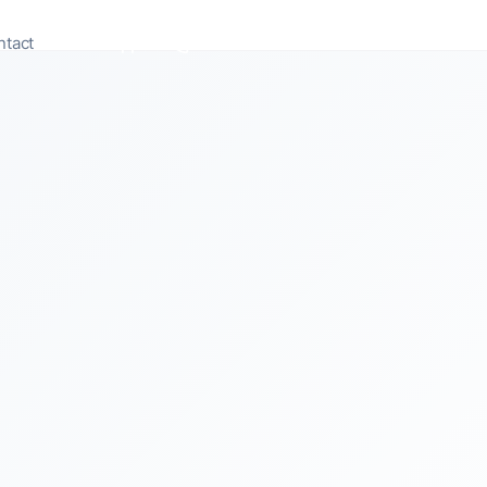
ntact
Appeler