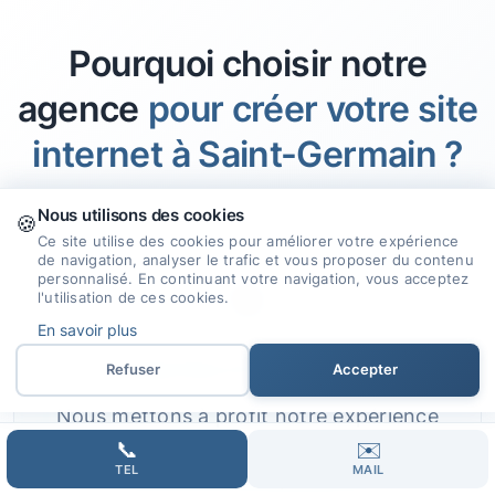
Pourquoi choisir notre
agence
pour créer votre site
internet à Saint-Germain ?
Nous utilisons des cookies
🍪
Ce site utilise des cookies pour améliorer votre expérience
de navigation, analyser le trafic et vous proposer du contenu
personnalisé. En continuant votre navigation, vous acceptez
🎯
l'utilisation de ces cookies.
En savoir plus
Expertise et Savoir-faire
Refuser
Accepter
Nous mettons à profit notre expérience
et nos compétences pour concevoir des
📞
✉️
TEL
MAIL
sites internet qui répondent aux