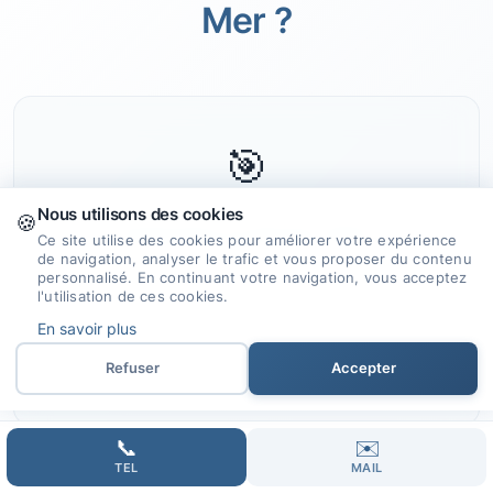
Mer ?
🎯
Nous utilisons des cookies
🍪
Expertise et Savoir-faire
Ce site utilise des cookies pour améliorer votre expérience
de navigation, analyser le trafic et vous proposer du contenu
personnalisé. En continuant votre navigation, vous acceptez
Nous mettons à profit notre expérience
l'utilisation de ces cookies.
et nos compétences pour concevoir des
En savoir plus
sites internet qui répondent à vos
Refuser
Accepter
objectifs.
📞
✉️
TEL
MAIL