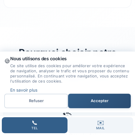
Pourquoi choisir notre
Nous utilisons des cookies
🍪
agence
pour créer votre site
Ce site utilise des cookies pour améliorer votre expérience
de navigation, analyser le trafic et vous proposer du contenu
internet à Saint-Pere ?
personnalisé. En continuant votre navigation, vous acceptez
l'utilisation de ces cookies.
En savoir plus
Refuser
Accepter
🎯
📞
✉️
TEL
MAIL