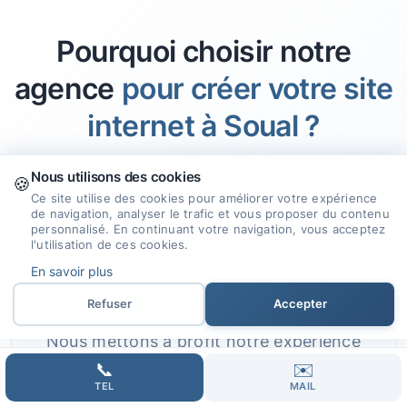
Pourquoi choisir notre
agence
pour créer votre site
internet à Soual ?
Nous utilisons des cookies
🍪
Ce site utilise des cookies pour améliorer votre expérience
de navigation, analyser le trafic et vous proposer du contenu
personnalisé. En continuant votre navigation, vous acceptez
🎯
l'utilisation de ces cookies.
En savoir plus
Expertise et Savoir-faire
Refuser
Accepter
Nous mettons à profit notre expérience
et nos compétences pour créer des sites
📞
✉️
TEL
MAIL
internet sur mesure qui répondent à vos