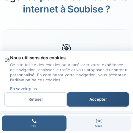
internet à Soubise ?
🎯
Nous utilisons des cookies
🍪
Ce site utilise des cookies pour améliorer votre expérience
Expertise et Savoir-faire
de navigation, analyser le trafic et vous proposer du contenu
personnalisé. En continuant votre navigation, vous acceptez
Découvrez notre expertise en création
l'utilisation de ces cookies.
de sites internet grâce à notre
En savoir plus
expérience et nos compétences dédiées
Refuser
Accepter
à votre réussite.
📞
✉️
TEL
MAIL