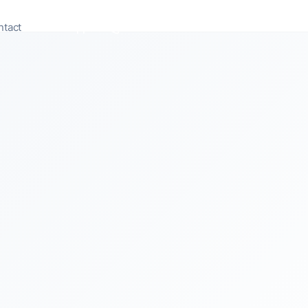
ntact
Appeler