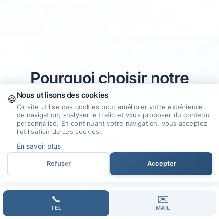
Pourquoi choisir notre
agence
pour créer votre site
Nous utilisons des cookies
🍪
Ce site utilise des cookies pour améliorer votre expérience
internet à Thouare-Sur-
de navigation, analyser le trafic et vous proposer du contenu
personnalisé. En continuant votre navigation, vous acceptez
l'utilisation de ces cookies.
Loire ?
En savoir plus
Refuser
Accepter
🎯
📞
✉️
TEL
MAIL