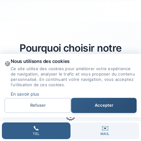
Pourquoi choisir notre
agence
pour créer votre site
Nous utilisons des cookies
🍪
Ce site utilise des cookies pour améliorer votre expérience
internet à Toulon ?
de navigation, analyser le trafic et vous proposer du contenu
personnalisé. En continuant votre navigation, vous acceptez
l'utilisation de ces cookies.
En savoir plus
Refuser
Accepter
🎯
📞
✉️
Expertise et Savoir-faire
TEL
MAIL