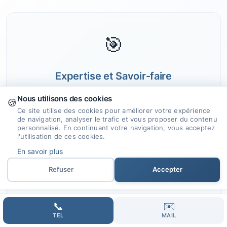
🎯
Expertise et Savoir-faire
Nous mettons à profit notre expérience
Nous utilisons des cookies
🍪
et nos compétences pour concevoir des
Ce site utilise des cookies pour améliorer votre expérience
de navigation, analyser le trafic et vous proposer du contenu
sites internet attrayants et performants,
personnalisé. En continuant votre navigation, vous acceptez
l'utilisation de ces cookies.
adaptés à chacun.
En savoir plus
Refuser
Accepter
📞
✉️
🤝
TEL
MAIL