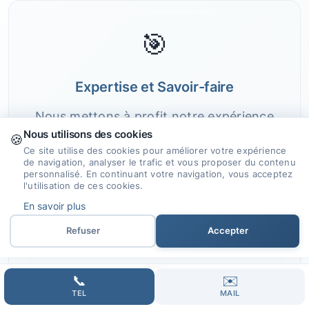
🎯
Expertise et Savoir-faire
Nous mettons à profit notre expérience
Nous utilisons des cookies
et nos compétences pour concevoir des
🍪
Ce site utilise des cookies pour améliorer votre expérience
sites web qui propulsent votre présence
de navigation, analyser le trafic et vous proposer du contenu
en ligne.
personnalisé. En continuant votre navigation, vous acceptez
l'utilisation de ces cookies.
En savoir plus
Refuser
Accepter
🤝
📞
✉️
TEL
MAIL