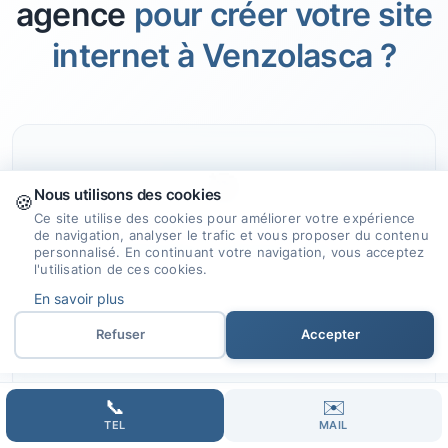
agence
pour créer votre site
internet à Venzolasca ?
🎯
Nous utilisons des cookies
🍪
Ce site utilise des cookies pour améliorer votre expérience
de navigation, analyser le trafic et vous proposer du contenu
Expertise et Savoir-faire
personnalisé. En continuant votre navigation, vous acceptez
l'utilisation de ces cookies.
Nous mettons à profit notre expérience
En savoir plus
et nos compétences pour concevoir des
Refuser
Accepter
sites internet qui reflètent votre vision.
📞
✉️
TEL
MAIL