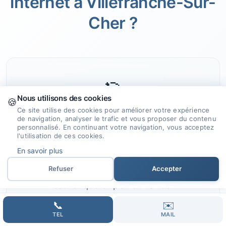
internet à Villefranche-Sur-
Cher ?
🎯
Nous utilisons des cookies
🍪
Ce site utilise des cookies pour améliorer votre expérience
de navigation, analyser le trafic et vous proposer du contenu
Expertise et Savoir-faire
personnalisé. En continuant votre navigation, vous acceptez
l'utilisation de ces cookies.
Nous mettons à profit notre expérience
En savoir plus
et nos compétences pour concevoir des
Refuser
Accepter
sites internet sur mesure, alliant
esthétique et performance.
📞
✉️
TEL
MAIL