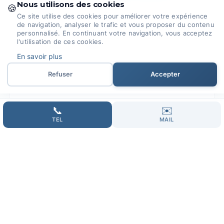
Nous utilisons des cookies
🍪
mobile ?
Ce site utilise des cookies pour améliorer votre expérience
de navigation, analyser le trafic et vous proposer du contenu
L'optimisation mobile d'un site existant coûte
personnalisé. En continuant votre navigation, vous acceptez
l'utilisation de ces cookies.
entre
490€ et 2500€ HT
selon la complexité.
En savoir plus
Une
refonte responsive complète
commence
à 1500€ HT.
Audit mobile gratuit
disponible.
Refuser
Accepter
📞
✉️
TEL
MAIL
Comment tester l'optimisation
mobile de mon site ?
Utilisez l'outil Google Mobile-Friendly Test
pour un diagnostic rapide. Pour une analyse
approfondie, notre équipe teste sur de
vrais
appareils
et analyse les Core Web Vitals