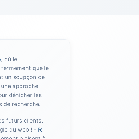
e
, où le
s fermement que le
 et un soupçon de
on une approche
our dénicher les
s de recherche.
s futurs clients.
ngle du web ! -
R
lement plaisent à