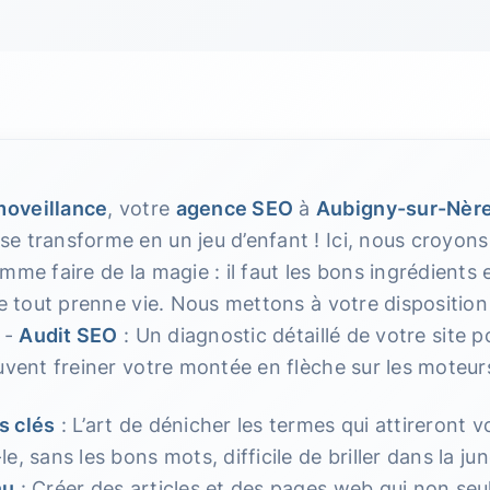
oveillance
, votre
agence SEO
à
Aubigny-sur-Nèr
e transforme en un jeu d’enfant ! Ici, nous croyon
mme faire de la magie : il faut les bons ingrédients
le tout prenne vie. Nous mettons à votre dispositi
: -
Audit SEO
: Un diagnostic détaillé de votre site p
uvent freiner votre montée en flèche sur les moteur
s clés
: L’art de dénicher les termes qui attireront vo
, sans les bons mots, difficile de briller dans la ju
nu
: Créer des articles et des pages web qui non seu