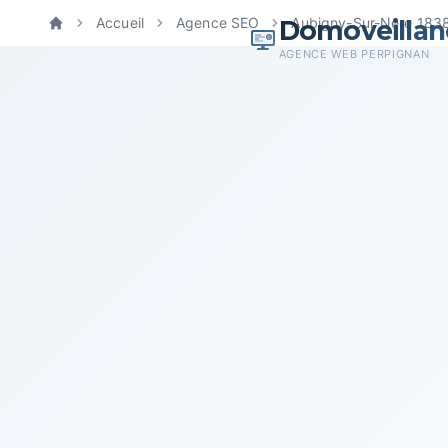
Domoveillan
Accueil
Agence SEO
Aubigny-Sur-Nere 183
Accueil
AGENCE WEB PERPIGNAN