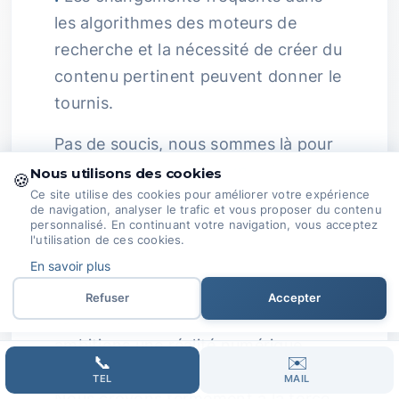
les algorithmes des moteurs de
recherche et la nécessité de créer du
contenu pertinent peuvent donner le
tournis.
Pas de soucis, nous sommes là pour
éclaircir la situation !
Expertise
Nous utilisons des cookies
🍪
Ce site utilise des cookies pour améliorer votre expérience
Passionnée :
Chez Domoveillance,
de navigation, analyser le trafic et vous proposer du contenu
nous sommes passionnés par le SEO.
personnalisé. En continuant votre navigation, vous acceptez
l'utilisation de ces cookies.
Nous suivons continuellement les
En savoir plus
évolutions du secteur et nous
Refuser
Accepter
œuvrons avec vous pour faire de vos
ambitions une réalité numérique.
📞
✉️
Collaboration et Communication :
TEL
MAIL
Nous croyons fermement à la force