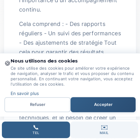
l'importance d'un accompagnement
continu.
Cela comprend : - Des rapports
réguliers - Un suivi des performances
- Des ajustements de stratégie Tout
cela pour garantir des résultats
Nous utilisons des cookies
durables et laisser le stress aux
🍪
Ce site utilise des cookies pour améliorer votre expérience
experts en yoga.
Passion au Service
de navigation, analyser le trafic et vous proposer du contenu
personnalisé. En continuant votre navigation, vous acceptez
de Votre Réussite :
Complexité du
l'utilisation de ces cookies.
SEO :
Avec les changements
En savoir plus
fréquents des algorithmes des
Refuser
Accepter
moteurs de recherche, des aspects
techniques, et le besoin de créer un
📞
✉️
contenu intéressant, il est normal de
TEL
MAIL
se sentir un peu dépassé.
Expertise