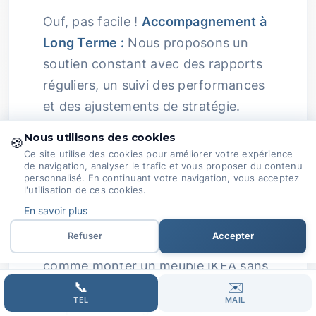
Ouf, pas facile !
Accompagnement à
Long Terme :
Nous proposons un
soutien constant avec des rapports
réguliers, un suivi des performances
et des ajustements de stratégie.
Nous utilisons des cookies
Cela permet de garantir des résultats
🍪
Ce site utilise des cookies pour améliorer votre expérience
durables et une optimisation
de navigation, analyser le trafic et vous proposer du contenu
personnalisé. En continuant votre navigation, vous acceptez
continue pour rester toujours dans la
l'utilisation de ces cookies.
course.
Passion au Service de Votre
En savoir plus
Réussite :
Complexité du SEO :
Refuser
Accepter
Comprendre le SEO, c'est un peu
comme monter un meuble IKEA sans
📞
✉️
mode d'emploi ! Les changements
TEL
MAIL
fréquents des algorithmes et la