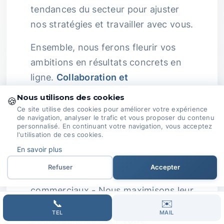
tendances du secteur pour ajuster
nos stratégies et travailler avec vous.
Ensemble, nous ferons fleurir vos
ambitions en résultats concrets en
ligne.
Collaboration et
Communication :
Nous croyons
Nous utilisons des cookies
🍪
fermement à la force de la
Ce site utilise des cookies pour améliorer votre expérience
de navigation, analyser le trafic et vous proposer du contenu
collaboration.
personnalisé. En continuant votre navigation, vous acceptez
l'utilisation de ces cookies.
En travaillant main dans la main avec
En savoir plus
nos clients : - Chaque aspect de leur
Refuser
Accepter
SEO s’harmonise avec leurs objectifs
commerciaux - Nous maximisons leur
📞
✉️
succès en ligne
Choisir
TEL
MAIL
Domoveillance pour Votre