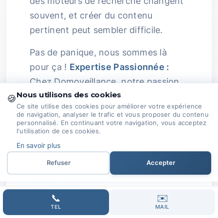
des moteurs de recherche changent
souvent, et créer du contenu
pertinent peut sembler difficile.
Pas de panique, nous sommes là
pour ça !
Expertise Passionnée :
Chez Domoveillance, notre passion
Nous utilisons des cookies
pour le SEO nous pousse à nous tenir
🍪
Ce site utilise des cookies pour améliorer votre expérience
constamment informés des
de navigation, analyser le trafic et vous proposer du contenu
personnalisé. En continuant votre navigation, vous acceptez
évolutions du secteur.
l'utilisation de ces cookies.
En savoir plus
Nous transformons vos ambitions en
résultats concrets, du rêve à la
Refuser
Accepter
réalité !
Collaboration et
Communication :
Nous croyons
📞
✉️
fermement que la clé de la réussite
TEL
MAIL