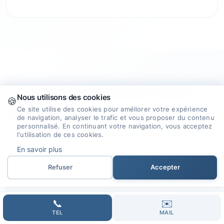
Pourquoi choisir notre
Nous utilisons des cookies
🍪
agence
pour créer votre site
Ce site utilise des cookies pour améliorer votre expérience
de navigation, analyser le trafic et vous proposer du contenu
personnalisé. En continuant votre navigation, vous acceptez
internet à Parne-Sur-Roc ?
l'utilisation de ces cookies.
En savoir plus
Refuser
Accepter
🎯
📞
✉️
TEL
MAIL