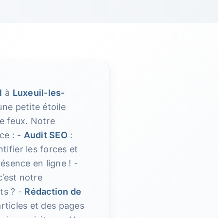
l
à
Luxeuil-les-
ne petite étoile
le feux. Notre
ce : -
Audit SEO
:
ifier les forces et
ésence en ligne ! -
c’est notre
ts ? -
Rédaction de
articles et des pages