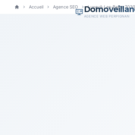
Domoveillan
Accueil
Agence SEO
Luxeuil-Les-Bains 703
Accueil
AGENCE WEB PERPIGNAN