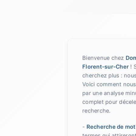
Bienvenue chez
Dom
Florent-sur-Cher
! S
cherchez plus : nou
Voici comment nous m
par une analyse min
complet pour déceler
recherche.
-
Recherche de mot
termes qui attireron