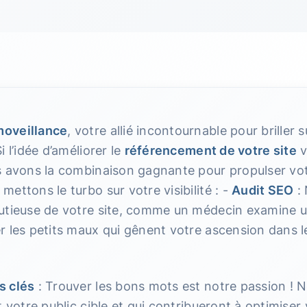
oveillance
, votre allié incontournable pour briller 
i l’idée d’améliorer le
référencement de votre site
v
s avons la combinaison gagnante pour propulser votr
ettons le turbo sur votre visibilité : -
Audit SEO
:
utieuse de votre site, comme un médecin examine un
 les petits maux qui gênent votre ascension dans le
s clés
: Trouver les bons mots est notre passion ! N
t votre public cible et qui contribueront à optimiser