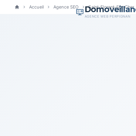
Domoveillan
Accueil
Agence SEO
Saint-Florent-Sur-Cher
Accueil
AGENCE WEB PERPIGNAN