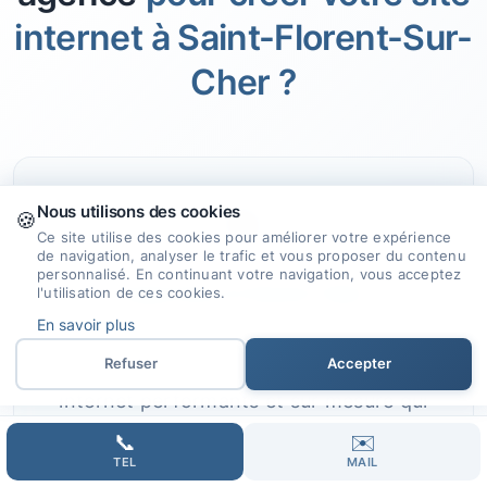
internet à Saint-Florent-Sur-
Cher ?
🎯
Nous utilisons des cookies
🍪
Ce site utilise des cookies pour améliorer votre expérience
de navigation, analyser le trafic et vous proposer du contenu
personnalisé. En continuant votre navigation, vous acceptez
Expertise et Savoir-faire
l'utilisation de ces cookies.
En savoir plus
Fort de notre expérience et de nos
Refuser
Accepter
compétences, nous concevons des sites
internet performants et sur mesure qui
répondent à vos ambitions.
📞
✉️
TEL
MAIL