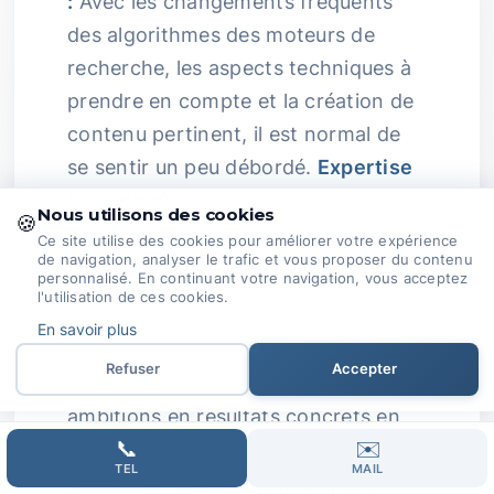
:
Avec les changements fréquents
des algorithmes des moteurs de
recherche, les aspects techniques à
prendre en compte et la création de
contenu pertinent, il est normal de
se sentir un peu débordé.
Expertise
Passionnée :
Chez Domoveillance,
Nous utilisons des cookies
🍪
notre passion pour le SEO n'a d'égale
Ce site utilise des cookies pour améliorer votre expérience
de navigation, analyser le trafic et vous proposer du contenu
que notre attention aux détails.
personnalisé. En continuant votre navigation, vous acceptez
l'utilisation de ces cookies.
Nous surveillons constamment les
En savoir plus
évolutions du secteur et ajustons nos
Refuser
Accepter
stratégies pour transformer vos
ambitions en résultats concrets en
📞
✉️
ligne.
Collaboration et
TEL
MAIL
Communication :
Ensemble, tout