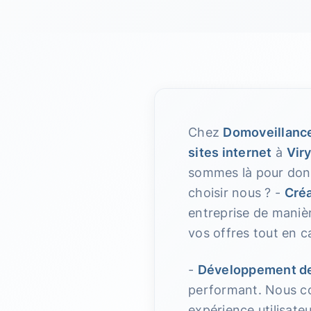
Chez
Domoveillanc
sites internet
à
Vir
sommes là pour donne
choisir nous ? -
Créa
entreprise de maniè
vos offres tout en ca
-
Développement de
performant. Nous co
expérience utilisate