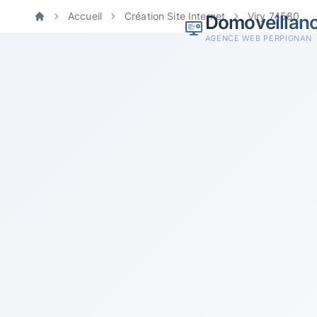
Accueil
Création Site Internet
Viry 74580
Domoveillan
Accueil
AGENCE WEB PERPIGNAN