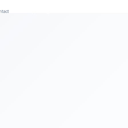
ntact
Appeler