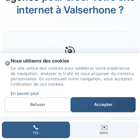
internet à Valserhone ?
🎯
Nous utilisons des cookies
🍪
Ce site utilise des cookies pour améliorer votre expérience
Expertise et Savoir-faire
de navigation, analyser le trafic et vous proposer du contenu
personnalisé. En continuant votre navigation, vous acceptez
Nous mettons notre expérience et nos
l'utilisation de ces cookies.
compétences au service de votre projet
En savoir plus
de création de site internet, assurant
Refuser
Accepter
des résultats remarquables.
📞
✉️
TEL
MAIL