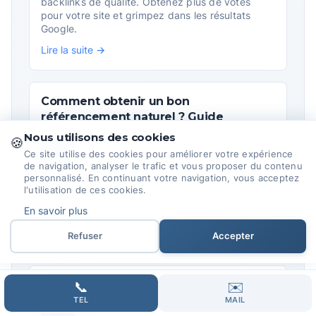
backlinks de qualité. Obtenez plus de votes
pour votre site et grimpez dans les résultats
Google.
Lire la suite →
Comment obtenir un bon
référencement naturel ? Guide
complet SEO 2025
Nous utilisons des cookies
🍪
À voir
Ce site utilise des cookies pour améliorer votre expérience
de navigation, analyser le trafic et vous proposer du contenu
Techniques éprouvées pour améliorer votre
personnalisé. En continuant votre navigation, vous acceptez
référencement naturel. Conseils d'experts SEO,
l'utilisation de ces cookies.
stratégies efficaces et méthodes testées par
En savoir plus
Domoveillance.
Lire la suite →
Refuser
Accepter
Référencement local entreprises :
📞
✉️
guide complet 2025
TEL
MAIL