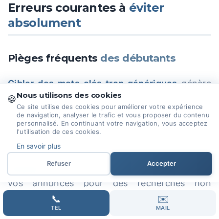
Erreurs courantes à
éviter
absolument
Pièges fréquents
des débutants
Cibler des mots-clés trop génériques
génère
Nous utilisons des cookies
un trafic peu qualifié et des coûts élevés.
🍪
Ce site utilise des cookies pour améliorer votre expérience
“Assurance” coûte 15 euros par clic contre 3
de navigation, analyser le trafic et vous proposer du contenu
personnalisé. En continuant votre navigation, vous acceptez
euros pour “assurance habitation jeune
l'utilisation de ces cookies.
conducteur”.
En savoir plus
Refuser
Accepter
Négliger les mots-clés négatifs
fait afficher
vos annonces pour des recherches non
pertinentes. Une entreprise de réparation
📞
✉️
TEL
MAIL
informatique doit exclure “formation” ou