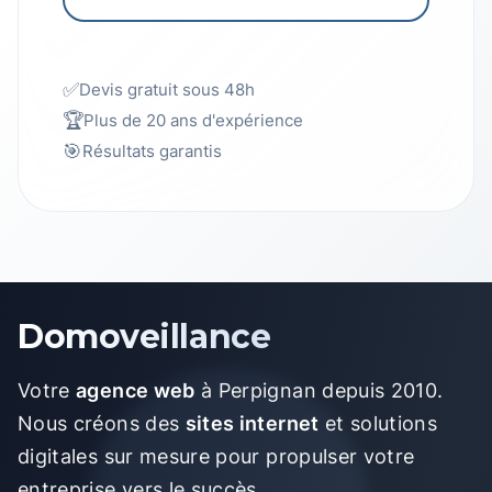
✅
Devis gratuit sous 48h
🏆
Plus de 20 ans d'expérience
🎯
Résultats garantis
Domoveillance
Votre
agence web
à Perpignan depuis 2010.
Nous créons des
sites internet
et solutions
digitales sur mesure pour propulser votre
entreprise vers le succès.